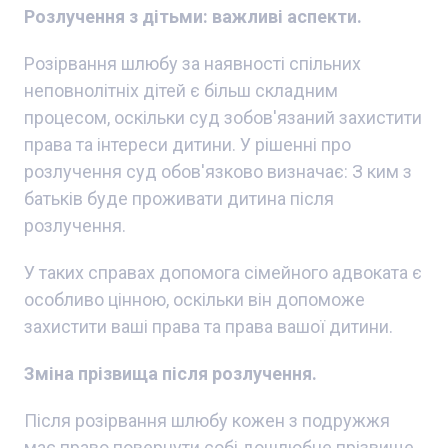
Розлучення з дітьми: важливі аспекти
.
Розірвання шлюбу за наявності спільних
неповнолітніх дітей є більш складним
процесом, оскільки суд зобов'язаний захистити
права та інтереси дитини. У рішенні про
розлучення суд обов'язково визначає: З ким з
батьків буде проживати дитина після
розлучення.
У таких справах допомога сімейного адвоката є
особливо цінною, оскільки він допоможе
захистити ваші права та права вашої дитини.
Зміна прізвища після розлучення
.
Після розірвання шлюбу кожен з подружжя
має право повернути собі дошлюбне прізвище.